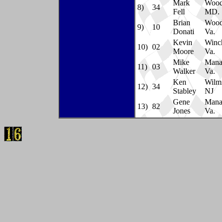
Mark
Wood
8)
34
Fell
MD.
Brian
Wood
9)
10
Donati
Va.
Kevin
Winch
10)
02
Moore
Va.
Mike
Mana
11)
03
Walker
Va.
Ken
Wilmi
12)
34
Stabley
NJ
Gene
Mana
13)
82
Jones
Va.