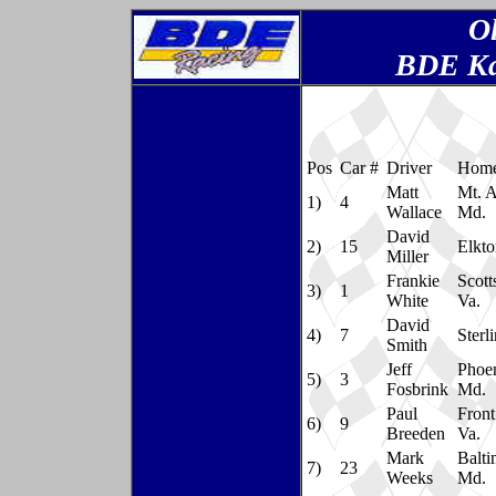
O
BDE Kar
Pos
Car #
Driver
Home
Matt
Mt. A
1)
4
Wallace
Md.
David
2)
15
Elkto
Miller
Frankie
Scotts
3)
1
White
Va.
David
4)
7
Sterl
Smith
Jeff
Phoen
5)
3
Fosbrink
Md.
Paul
Front
6)
9
Breeden
Va.
Mark
Balti
7)
23
Weeks
Md.