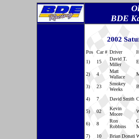
O
BDE Kar
2002 Satu
Pos
Car #
Driver
H
David T.
1)
15
E
Miller
Matt
2)
4
M
Wallace
Smokey
3)
23
B
Weeks
4)
7
David Smith
C
Kevin
5)
02
W
Moore
Ron
G
6)
8
Robbins
M
7)
10
Brian Donati
W