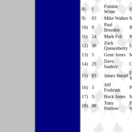
Frankie
8)
1
S
White
9)
03
Mike Walker
M
Paul
10)
9
B
Breeden
11)
24
Mark Fell
W
Zack
12)
36
L
Quesenberry
13)
5
Gene Jones
M
Dave
14)
25
C
Sankey
F
15)
83
James Snead
V
Jeff
16)
3
P
Fosbrink
17)
5
Buck Jones
M
Tony
F
18)
88
Partlow
V