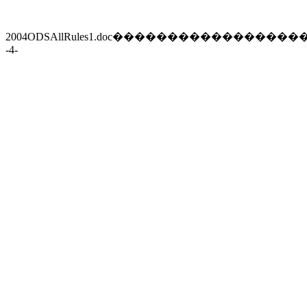
2004ODSAllRules1.doc
�����������������
-
4
-