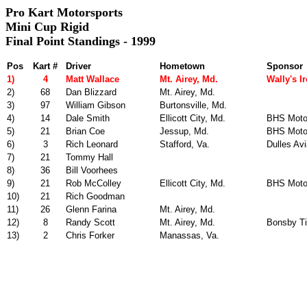
Pro Kart Motorsports
Mini Cup Rigid
Final Point Standings - 1999
Pos
Kart #
Driver
Hometown
Sponsor
1)
4
Matt Wallace
Mt. Airey, Md.
Wally's I
2)
68
Dan Blizzard
Mt. Airey, Md.
3)
97
William Gibson
Burtonsville, Md.
4)
14
Dale Smith
Ellicott City, Md.
BHS Moto
5)
21
Brian Coe
Jessup, Md.
BHS Motor
6)
3
Rich Leonard
Stafford, Va.
Dulles Av
7)
21
Tommy Hall
8)
36
Bill Voorhees
9)
21
Rob McColley
Ellicott City, Md.
BHS Moto
10)
21
Rich Goodman
11)
26
Glenn Farina
Mt. Airey, Md.
12)
8
Randy Scott
Mt. Airey, Md.
Bonsby Ti
13)
2
Chris Forker
Manassas, Va.