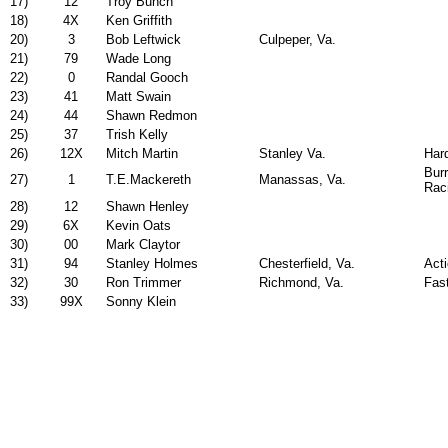
17)
12
Troy Bunch
18)
4X
Ken Griffith
20)
3
Bob Leftwick
Culpeper, Va.
21)
79
Wade Long
22)
0
Randal Gooch
23)
41
Matt Swain
24)
44
Shawn Redmon
25)
37
Trish Kelly
26)
12X
Mitch Martin
Stanley Va.
Har
Burr
27)
1
T.E.Mackereth
Manassas, Va.
Rac
28)
12
Shawn Henley
29)
6X
Kevin Oats
30)
00
Mark Claytor
31)
94
Stanley Holmes
Chesterfield, Va.
Act
32)
30
Ron Trimmer
Richmond, Va.
Fas
33)
99X
Sonny Klein