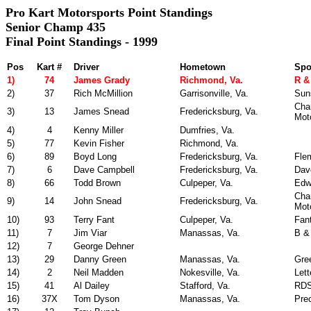
Pro Kart Motorsports Point Standings
Senior Champ 435
Final Point Standings - 1999
Pos
Kart #
Driver
Hometown
Spo
1)
74
James Grady
Richmond, Va.
R &
2)
37
Rich McMillion
Garrisonville, Va.
Sun
Cha
3)
13
James Snead
Fredericksburg, Va.
Mot
4)
4
Kenny Miller
Dumfries, Va.
5)
77
Kevin Fisher
Richmond, Va.
6)
89
Boyd Long
Fredericksburg, Va.
Fle
7)
6
Dave Campbell
Fredericksburg, Va.
Dav
8)
66
Todd Brown
Culpeper, Va.
Edw
Cha
9)
14
John Snead
Fredericksburg, Va.
Mot
10)
93
Terry Fant
Culpeper, Va.
Fan
11)
7
Jim Viar
Manassas, Va.
B &
12)
7
George Dehner
13)
29
Danny Green
Manassas, Va.
Gre
14)
2
Neil Madden
Nokesville, Va.
Lett
15)
41
Al Dailey
Stafford, Va.
RDS
16)
37X
Tom Dyson
Manassas, Va.
Prec